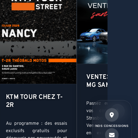
VENTES PRIVÉE
MG SAMEDI 30 M
KTM TOUR CHEZ T-
Passez en mode VIP 
2R
❯
vos concessions M
Strasbourg, Nancy et M
Au programme : des essais
Venez découvrir et es
NOS CONCESSIONS
exclusifs gratuits pour
en exclusivité nos 