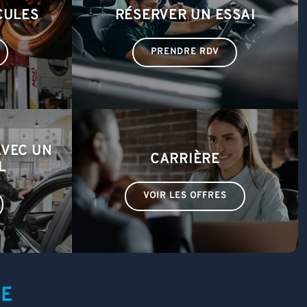
CULES
RÉSERVER UN ESSAI
PRENDRE RDV
AVEC UN
CARRIÈRE
L
VOIR LES OFFRES
TE