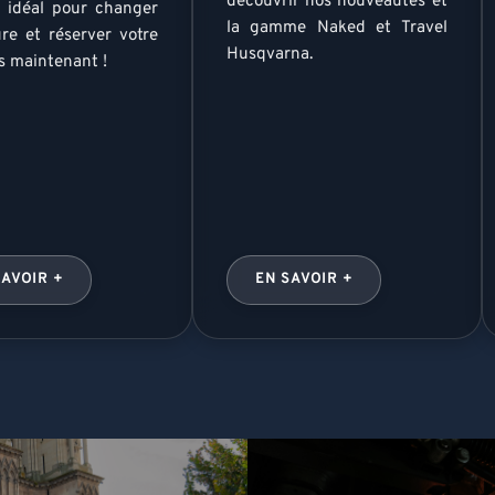
découvrir nos nouveautés et
idéal pour changer
la gamme Naked et Travel
ure et réserver votre
Husqvarna.
s maintenant !
SAVOIR +
EN SAVOIR +