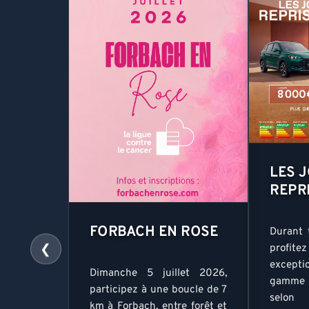
LES 
REPR
FORBACH EN ROSE
Durant 
❮
profite
excepti
Dimanche 5 juillet 2026,
gamme M
participez à une boucle de 7
selon 
km à Forbach, entre forêt et