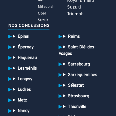
MG
Royal Enfield
Mitsubishi
Suzuki
Opel
Triumph
Suzuki
NOS CONCESSIONS
Épinal
Reims
Épernay
Saint-Dié-des-
Vosges
Haguenau
Sarrebourg
Lesménils
Sarreguemines
Longwy
Sélestat
Ludres
Strasbourg
Metz
Thionville
Nancy