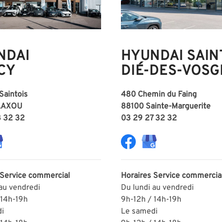
NDAI
HYUNDAI SAIN
CY
DIÉ-DES-VOSG
 Saintois
480 Chemin du Faing
LAXOU
88100 Sainte-Marguerite
8 32 32
03 29 27 32 32
Service commercial
Horaires
Service commercia
 au vendredi
Du lundi au vendredi
 14h-19h
9h-12h / 14h-19h
i
Le samedi