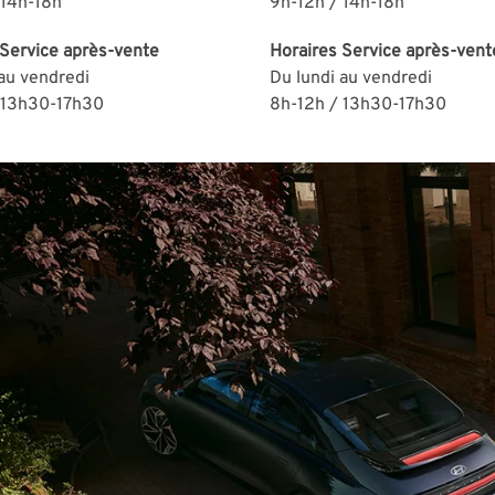
 14h-18h
9h-12h / 14h-18h
Service après-vente
Horaires
Service après-vent
 au vendredi
Du lundi au vendredi
 13h30-
1
7h30
8h-12h / 13h30-
1
7h30