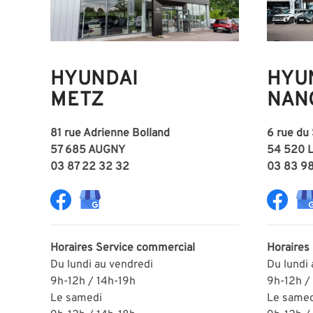
HYUNDAI
HYU
METZ
NAN
81 rue Adrienne Bolland
6 rue du
57 685 AUGNY
54 520 
03 87 22 32 32
03 83 9
Horaires
Service commercial
Horaires
Du lundi au vendredi
Du lundi
9h-12h / 14h-19h
9h-12h /
Le samedi
Le samed